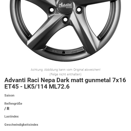
Achtung: Abbildung kann vom Original abweichen!
(Felge nicht enthalten)
Advanti Raci Nepa Dark matt gunmetal 7x16
ET45 - LK5/114 ML72.6
Saison
Reifengröße
/ R
Lastindex
Geschwindigkeitsindex