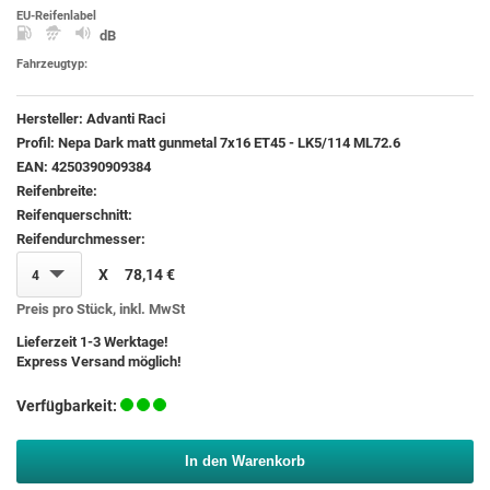
EU-Reifenlabel
dB
Fahrzeugtyp:
Hersteller:
Advanti Raci
Profil:
Nepa Dark matt gunmetal 7x16 ET45 - LK5/114 ML72.6
EAN:
4250390909384
Reifenbreite:
Reifenquerschnitt:
Reifendurchmesser:
X
78,14 €
4
Preis pro Stück, inkl. MwSt
Lieferzeit 1-3 Werktage!
Express Versand möglich!
Verfügbarkeit:
In den Warenkorb