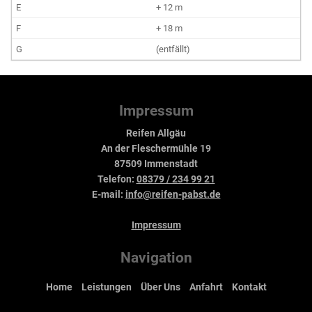
+ 12 m
+ 18 m
(entfällt)
Impressum
Reifen Allgäu
An der Fleschermühle 19
87509 Immenstadt
Telefon:
08379 / 234 99 21
E-mail:
info@reifen-pabst.de
Impressum
Navigation
Home
Leistungen
Über Uns
Anfahrt
Kontakt