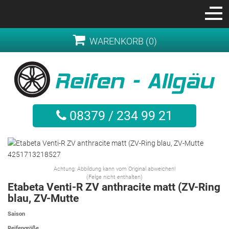
WARENKORB (0)
08379 / 234 99 21
Achtung: Abbildung kann vom Original abweichen!
(Felge nicht enthalten)
Etabeta Venti-R ZV anthracite matt (ZV-Ring
blau, ZV-Mutte
Saison
Reifengröße