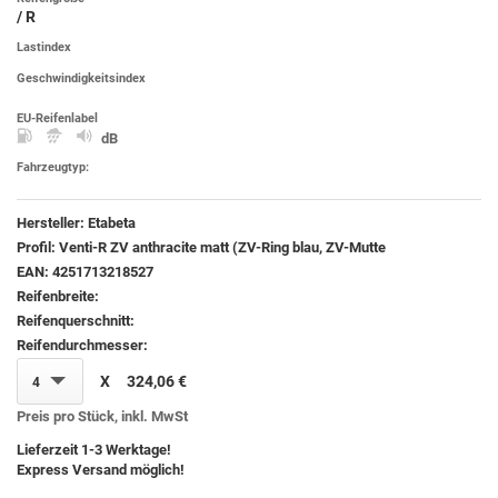
/ R
Lastindex
Geschwindigkeitsindex
EU-Reifenlabel
dB
Fahrzeugtyp:
Hersteller:
Etabeta
Profil:
Venti-R ZV anthracite matt (ZV-Ring blau, ZV-Mutte
EAN:
4251713218527
Reifenbreite:
Reifenquerschnitt:
Reifendurchmesser:
X
324,06 €
4
Preis pro Stück, inkl. MwSt
Lieferzeit 1-3 Werktage!
Express Versand möglich!