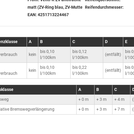
matt (ZV-Ring blau, ZV-Mutte
Reifendurchmesser:
EAN:
4251713224467
ienzklasse
A
B
C
D
E
bis 0,10
bis 0,12
bis 
erbrauch
kein
(entfällt)
l/100km
l/100km
l/10
bis 0,10
bis 0,22
bis 
kein
(entfällt)
erbrauch
l/100km
l/100km
l/10
sklasse
A
B
C
sweg
+ 0 m
+ 3 m
+ 4 m
(
ative Bremswegverlängerung
+ 0 m
+ 3 m
+ 7 m
(