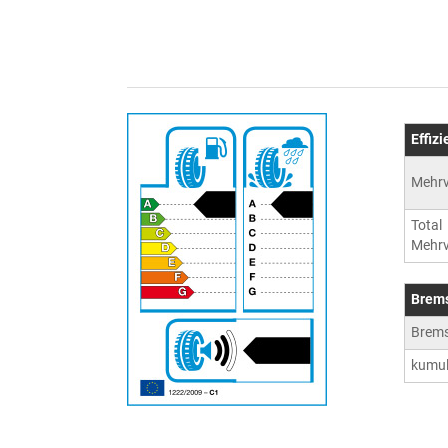
Effiz
Mehrv
Total
Mehrv
Brem
Brem
kumul