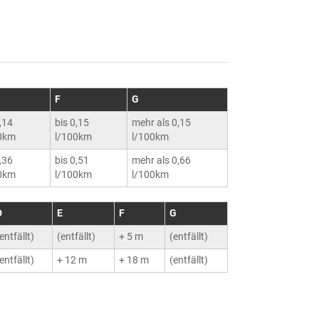
F
G
0,14
bis 0,15
mehr als 0,15
0km
l/100km
l/100km
0,36
bis 0,51
mehr als 0,66
0km
l/100km
l/100km
D
E
F
G
entfällt)
(entfällt)
+ 5 m
(entfällt)
entfällt)
+ 12 m
+ 18 m
(entfällt)