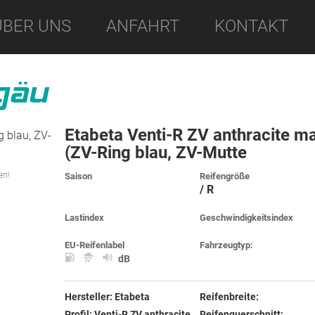
ÜBER UNS
ANFAHRT
KONTAKT
Etabeta Venti-R ZV anthracite ma
(ZV-Ring blau, ZV-Mutte
en!
Saison
Reifengröße
/ R
Lastindex
Geschwindigkeitsindex
EU-Reifenlabel
Fahrzeugtyp:
dB
Hersteller:
Etabeta
Reifenbreite:
Profil:
Venti-R ZV anthracite
Reifenquerschnitt: