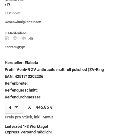
/ R
Lastindex
Geschwindigkeitsindex
EU-Reifenlabel
dB
Fahrzeugtyp:
Hersteller:
Etabeta
Profil:
Venti-R ZV anthracite matt full polished (ZV-Ring
EAN:
4251713202236
Reifenbreite:
Reifenquerschnitt:
Reifendurchmesser:
X
445,85 €
4
Preis pro Stück, inkl. MwSt
Lieferzeit 1-3 Werktage!
Express Versand möglich!