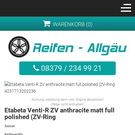
WARENKORB (0)
08379 / 234 99 21
Achtung: Abbildung kann vom Original abweichen!
(Felge nicht enthalten)
Etabeta Venti-R ZV anthracite matt full
polished (ZV-Ring
Saison
Reifengröße