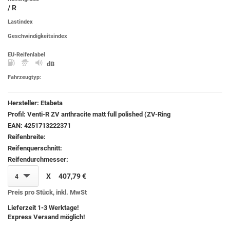
/ R
Lastindex
Geschwindigkeitsindex
EU-Reifenlabel
dB
Fahrzeugtyp:
Hersteller:
Etabeta
Profil:
Venti-R ZV anthracite matt full polished (ZV-Ring
EAN:
4251713222371
Reifenbreite:
Reifenquerschnitt:
Reifendurchmesser:
X
407,79 €
4
Preis pro Stück, inkl. MwSt
Lieferzeit 1-3 Werktage!
Express Versand möglich!