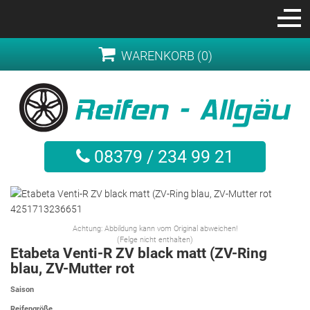
WARENKORB (0)
08379 / 234 99 21
Achtung: Abbildung kann vom Original abweichen!
(Felge nicht enthalten)
Etabeta Venti-R ZV black matt (ZV-Ring
blau, ZV-Mutter rot
Saison
Reifengröße