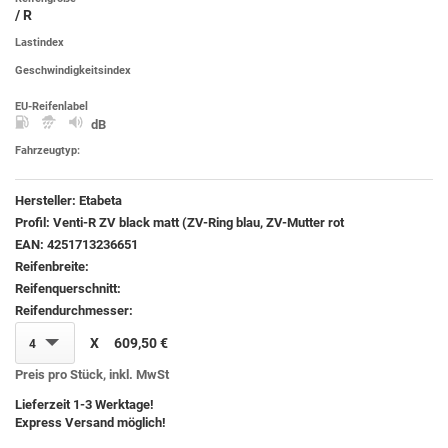
/ R
Lastindex
Geschwindigkeitsindex
EU-Reifenlabel
dB
Fahrzeugtyp:
Hersteller:
Etabeta
Profil:
Venti-R ZV black matt (ZV-Ring blau, ZV-Mutter rot
EAN:
4251713236651
Reifenbreite:
Reifenquerschnitt:
Reifendurchmesser:
X
609,50 €
4
Preis pro Stück, inkl. MwSt
Lieferzeit 1-3 Werktage!
Express Versand möglich!