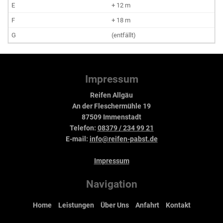
+ 12 m
+ 18 m
(entfällt)
Impressum
Reifen Allgäu
An der Fleschermühle 19
87509 Immenstadt
Telefon:
08379 / 234 99 21
E-mail:
info@reifen-pabst.de
Impressum
Navigation
Home
Leistungen
Über Uns
Anfahrt
Kontakt