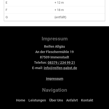
+ 12 m
+ 18 m
(entfällt)
Impressum
Reifen Allgäu
An der Fleschermühle 19
87509 Immenstadt
Telefon:
08379 / 234 99 21
E-mail:
info@reifen-pabst.de
Impressum
Navigation
Home
Leistungen
Über Uns
Anfahrt
Kontakt