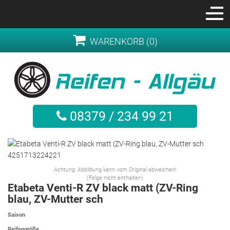
WARENKORB (0)
08379 / 234 99 21
Achtung: Abbildung kann vom Original abweichen!
(Felge nicht enthalten)
Etabeta Venti-R ZV black matt (ZV-Ring
blau, ZV-Mutter sch
Saison
Reifengröße