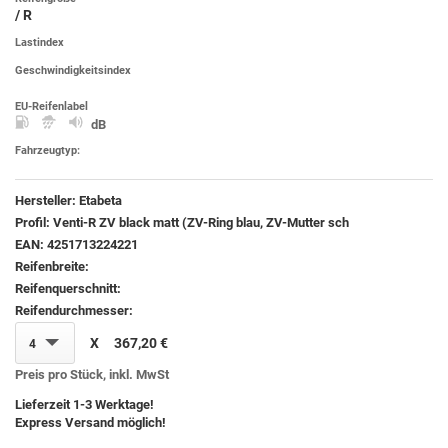
/ R
Lastindex
Geschwindigkeitsindex
EU-Reifenlabel
dB
Fahrzeugtyp:
Hersteller:
Etabeta
Profil:
Venti-R ZV black matt (ZV-Ring blau, ZV-Mutter sch
EAN:
4251713224221
Reifenbreite:
Reifenquerschnitt:
Reifendurchmesser:
X
367,20 €
4
Preis pro Stück, inkl. MwSt
Lieferzeit 1-3 Werktage!
Express Versand möglich!