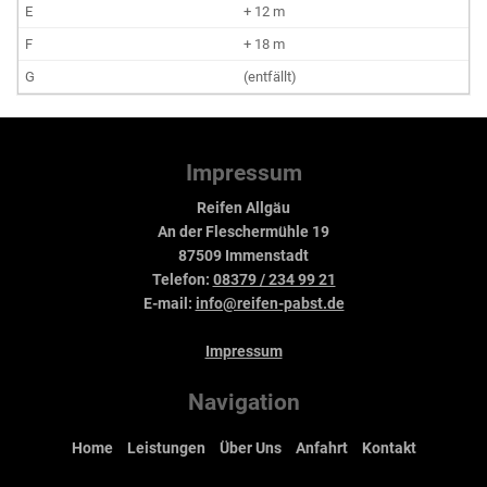
+ 12 m
+ 18 m
(entfällt)
Impressum
Reifen Allgäu
An der Fleschermühle 19
87509 Immenstadt
Telefon:
08379 / 234 99 21
E-mail:
info@reifen-pabst.de
Impressum
Navigation
Home
Leistungen
Über Uns
Anfahrt
Kontakt