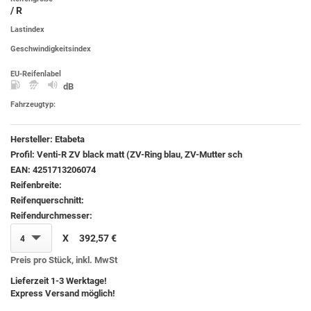
/ R
Lastindex
Geschwindigkeitsindex
EU-Reifenlabel
dB
Fahrzeugtyp:
Hersteller:
Etabeta
Profil:
Venti-R ZV black matt (ZV-Ring blau, ZV-Mutter sch
EAN:
4251713206074
Reifenbreite:
Reifenquerschnitt:
Reifendurchmesser:
X
392,57 €
4
Preis pro Stück, inkl. MwSt
Lieferzeit 1-3 Werktage!
Express Versand möglich!