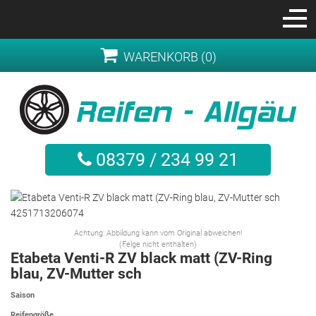
WARENKORB (0)
08379 / 234 99 21
Achtung: Abbildung kann vom Original abweichen!
(Felge nicht enthalten)
Etabeta Venti-R ZV black matt (ZV-Ring
blau, ZV-Mutter sch
Saison
Reifengröße