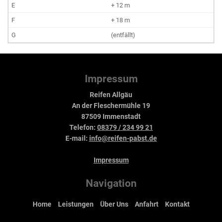
+ 12 m
+ 18 m
(entfällt)
Impressum
Reifen Allgäu
An der Fleschermühle 19
87509 Immenstadt
Telefon:
08379 / 234 99 21
E-mail:
info@reifen-pabst.de
Impressum
Navigation
Home
Leistungen
Über Uns
Anfahrt
Kontakt