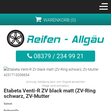
WARENKORB (0)
08379 / 234 99 21
Achtung: Abbildung kann vom Original abweichen!
(Felge nicht enthalten)
Etabeta Venti-R ZV black matt (ZV-Ring
schwarz, ZV-Mutter
Saison
Reifengröße