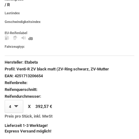
/ R
Lastindex
Geschwindigkeitsindex
EU-Reifenlabel
dB
Fahrzeugtyp:
Hersteller:
Etabeta
Profil:
Venti-R ZV black matt (ZV-Ring schwarz, ZV-Mutter
EAN:
4251713206654
Reifenbreite:
Reifenquerschnitt:
Reifendurchmesser:
X
392,57 €
4
Preis pro Stück, inkl. MwSt
Lieferzeit 1-3 Werktage!
Express Versand möglich!