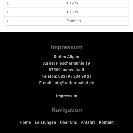
+ 12 m
+ 18 m
(entfällt)
Impressum
Reifen Allgäu
An der Fleschermühle 19
87509 Immenstadt
Telefon:
08379 / 234 99 21
E-mail:
info@reifen-pabst.de
Impressum
Navigation
Home
Leistungen
Über Uns
Anfahrt
Kontakt