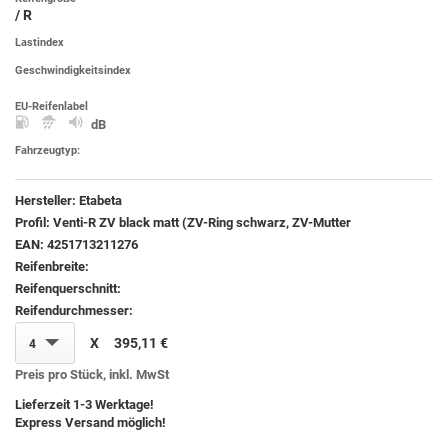
/ R
Lastindex
Geschwindigkeitsindex
EU-Reifenlabel
dB
Fahrzeugtyp:
Hersteller:
Etabeta
Profil:
Venti-R ZV black matt (ZV-Ring schwarz, ZV-Mutter
EAN:
4251713211276
Reifenbreite:
Reifenquerschnitt:
Reifendurchmesser:
X
395,11 €
4
Preis pro Stück, inkl. MwSt
Lieferzeit 1-3 Werktage!
Express Versand möglich!