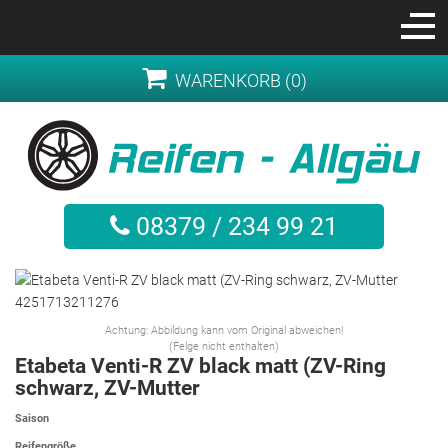
WARENKORB (0)
08379 / 234 99 21
Achtung: Abbildung kann vom Original abweichen!
(Felge nicht enthalten)
Etabeta Venti-R ZV black matt (ZV-Ring
schwarz, ZV-Mutter
Saison
Reifengröße