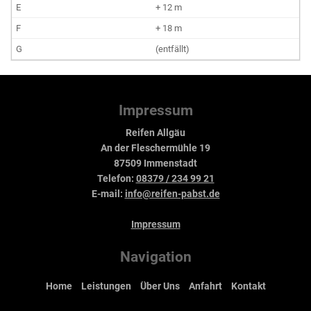
+ 12 m
+ 18 m
(entfällt)
Impressum
Reifen Allgäu
An der Fleschermühle 19
87509 Immenstadt
Telefon:
08379 / 234 99 21
E-mail:
info@reifen-pabst.de
Impressum
Navigation
Home
Leistungen
Über Uns
Anfahrt
Kontakt