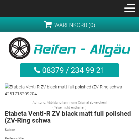
WARENKORB (0)
08379 / 234 99 21
Achtung: Abbildung kann vom Original abweichen!
(Felge nicht enthalten)
Etabeta Venti-R ZV black matt full polished
(ZV-Ring schwa
Saison
Reifengröße