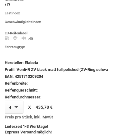
/ R
Lastindex
Geschwindigkeitsindex
EU-Reifenlabel
dB
Fahrzeugtyp:
Hersteller:
Etabeta
Profil:
Venti-R ZV black matt full polished (ZV-Ring schwa
EAN:
4251713209204
Reifenbreite:
Reifenquerschnitt:
Reifendurchmesser:
X
435,70 €
4
Preis pro Stück, inkl. MwSt
Lieferzeit 1-3 Werktage!
Express Versand möglich!