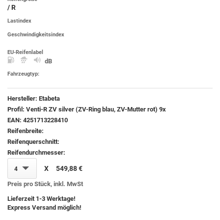
/ R
Lastindex
Geschwindigkeitsindex
EU-Reifenlabel
dB
Fahrzeugtyp:
Hersteller:
Etabeta
Profil:
Venti-R ZV silver (ZV-Ring blau, ZV-Mutter rot) 9x
EAN:
4251713228410
Reifenbreite:
Reifenquerschnitt:
Reifendurchmesser:
X
549,88 €
4
Preis pro Stück, inkl. MwSt
Lieferzeit 1-3 Werktage!
Express Versand möglich!