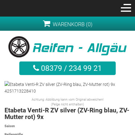
WARENKORB (0)
08379 / 234 99 21
Achtung: Abbildung kann vom Original abweichen!
(Felge nicht enthalten)
Etabeta Venti-R ZV silver (ZV-Ring blau, ZV-
Mutter rot) 9x
Saison
Reifengröße