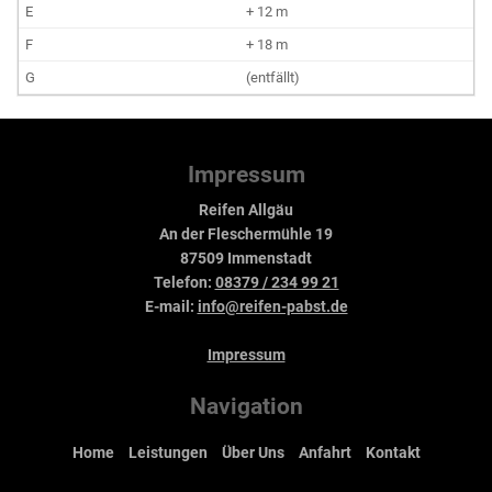
+ 12 m
+ 18 m
(entfällt)
Impressum
Reifen Allgäu
An der Fleschermühle 19
87509 Immenstadt
Telefon:
08379 / 234 99 21
E-mail:
info@reifen-pabst.de
Impressum
Navigation
Home
Leistungen
Über Uns
Anfahrt
Kontakt