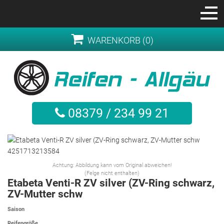
WARENKORB (0)
08379 / 234 99 21
Achtung: Abbildung kann vom Original abweichen!
(Felge nicht enthalten)
Etabeta Venti-R ZV silver (ZV-Ring schwarz,
ZV-Mutter schw
Saison
Reifengröße