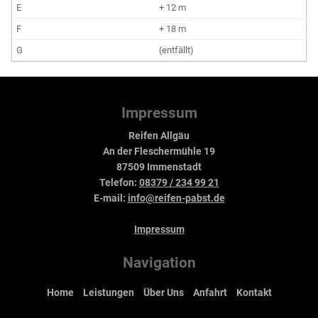
+ 12 m
+ 18 m
(entfällt)
Impressum
Reifen Allgäu
An der Fleschermühle 19
87509 Immenstadt
Telefon:
08379 / 234 99 21
E-mail:
info@reifen-pabst.de
Impressum
Navigation
Home
Leistungen
Über Uns
Anfahrt
Kontakt