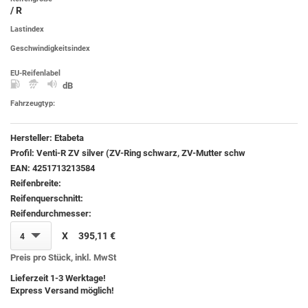
/ R
Lastindex
Geschwindigkeitsindex
EU-Reifenlabel
dB
Fahrzeugtyp:
Hersteller:
Etabeta
Profil:
Venti-R ZV silver (ZV-Ring schwarz, ZV-Mutter schw
EAN:
4251713213584
Reifenbreite:
Reifenquerschnitt:
Reifendurchmesser:
X
395,11 €
4
Preis pro Stück, inkl. MwSt
Lieferzeit 1-3 Werktage!
Express Versand möglich!