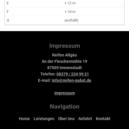
+ 12 m
+ 18 m
(entfällt)
Impressum
Reifen Allgäu
An der Fleschermühle 19
87509 Immenstadt
Telefon:
08379 / 234 99 21
E-mail:
info@reifen-pabst.de
Impressum
Navigation
Home
Leistungen
Über Uns
Anfahrt
Kontakt