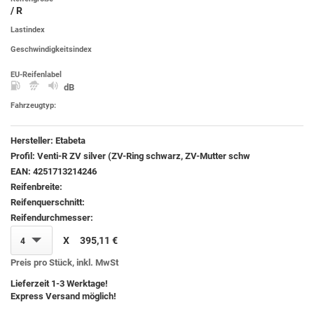
/ R
Lastindex
Geschwindigkeitsindex
EU-Reifenlabel
dB
Fahrzeugtyp:
Hersteller:
Etabeta
Profil:
Venti-R ZV silver (ZV-Ring schwarz, ZV-Mutter schw
EAN:
4251713214246
Reifenbreite:
Reifenquerschnitt:
Reifendurchmesser:
X
395,11 €
4
Preis pro Stück, inkl. MwSt
Lieferzeit 1-3 Werktage!
Express Versand möglich!