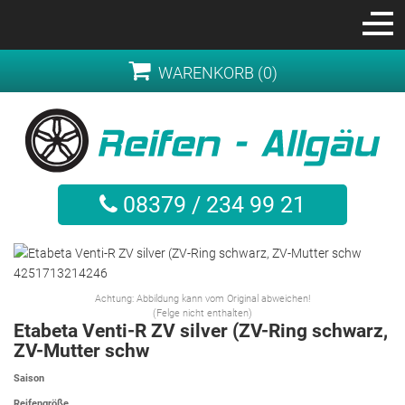
WARENKORB (0)
08379 / 234 99 21
Achtung: Abbildung kann vom Original abweichen!
(Felge nicht enthalten)
Etabeta Venti-R ZV silver (ZV-Ring schwarz,
ZV-Mutter schw
Saison
Reifengröße