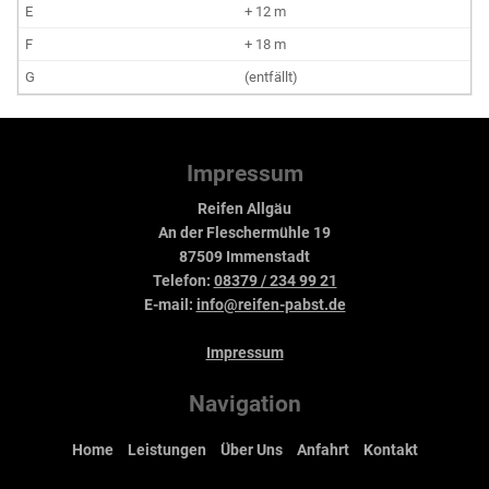
+ 12 m
+ 18 m
(entfällt)
Impressum
Reifen Allgäu
An der Fleschermühle 19
87509 Immenstadt
Telefon:
08379 / 234 99 21
E-mail:
info@reifen-pabst.de
Impressum
Navigation
Home
Leistungen
Über Uns
Anfahrt
Kontakt