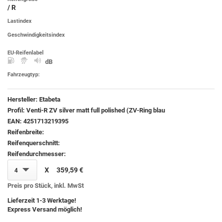
/ R
Lastindex
Geschwindigkeitsindex
EU-Reifenlabel
dB
Fahrzeugtyp:
Hersteller:
Etabeta
Profil:
Venti-R ZV silver matt full polished (ZV-Ring blau
EAN:
4251713219395
Reifenbreite:
Reifenquerschnitt:
Reifendurchmesser:
X
359,59 €
4
Preis pro Stück, inkl. MwSt
Lieferzeit 1-3 Werktage!
Express Versand möglich!