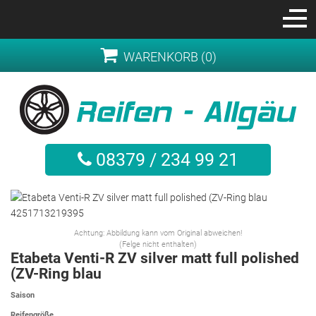
WARENKORB (0)
08379 / 234 99 21
Achtung: Abbildung kann vom Original abweichen!
(Felge nicht enthalten)
Etabeta Venti-R ZV silver matt full polished
(ZV-Ring blau
Saison
Reifengröße