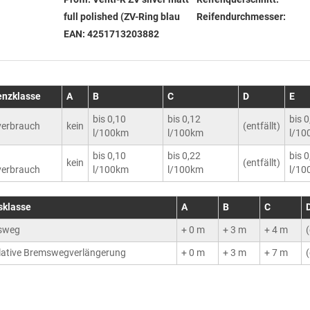
full polished (ZV-Ring blau
Reifendurchmesser:
EAN:
4251713203882
ienzklasse
A
B
C
D
E
bis 0,10
bis 0,12
bis 
erbrauch
kein
(entfällt)
l/100km
l/100km
l/10
bis 0,10
bis 0,22
bis 
kein
(entfällt)
erbrauch
l/100km
l/100km
l/10
sklasse
A
B
C
sweg
+ 0 m
+ 3 m
+ 4 m
(
ative Bremswegverlängerung
+ 0 m
+ 3 m
+ 7 m
(