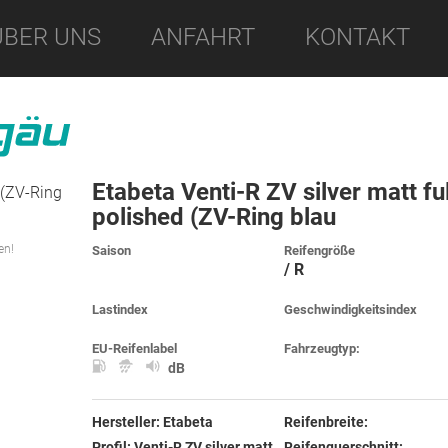
ÜBER UNS
ANFAHRT
KONTAKT
Etabeta Venti-R ZV silver matt ful
polished (ZV-Ring blau
en!
Saison
Reifengröße
/ R
Lastindex
Geschwindigkeitsindex
EU-Reifenlabel
Fahrzeugtyp:
dB
Hersteller:
Etabeta
Reifenbreite:
Profil:
Venti-R ZV silver matt
Reifenquerschnitt: