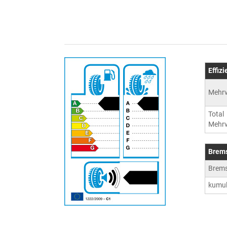
Effiz
Mehrv
Total
Mehrv
Brem
Brem
kumul