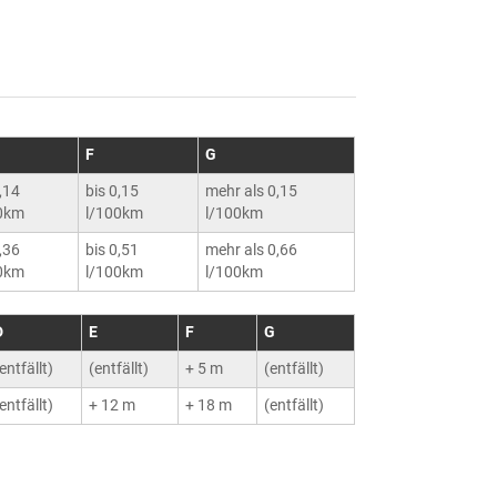
F
G
0,14
bis 0,15
mehr als 0,15
0km
l/100km
l/100km
0,36
bis 0,51
mehr als 0,66
0km
l/100km
l/100km
D
E
F
G
entfällt)
(entfällt)
+ 5 m
(entfällt)
entfällt)
+ 12 m
+ 18 m
(entfällt)