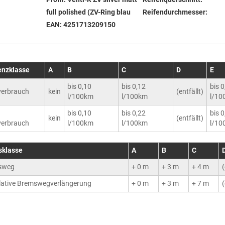
full polished (ZV-Ring blau
Reifendurchmesser:
EAN:
4251713209150
ienzklasse
A
B
C
D
E
bis 0,10
bis 0,12
bis 
erbrauch
kein
(entfällt)
l/100km
l/100km
l/10
bis 0,10
bis 0,22
bis 
kein
(entfällt)
erbrauch
l/100km
l/100km
l/10
sklasse
A
B
C
sweg
+ 0 m
+ 3 m
+ 4 m
(
ative Bremswegverlängerung
+ 0 m
+ 3 m
+ 7 m
(