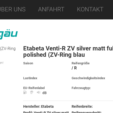
ÜBER UNS
ANFAHRT
KONTAKT
Etabeta Venti-R ZV silver matt ful
polished (ZV-Ring blau
en!
Saison
Reifengröße
/ R
Lastindex
Geschwindigkeitsindex
EU-Reifenlabel
Fahrzeugtyp:
dB
Hersteller:
Etabeta
Reifenbreite:
Profil:
Venti-R ZV silver matt
Reifenquerschnitt: