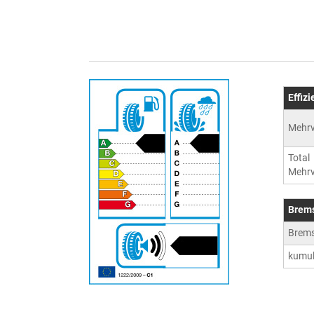
Effiz
Mehrv
Total
Mehrv
Brem
Brem
kumul