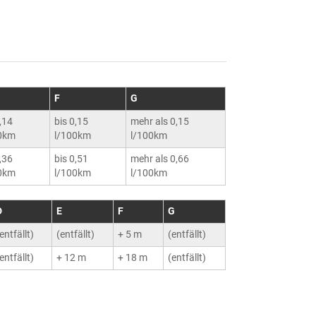
F
G
0,14
bis 0,15
mehr als 0,15
0km
l/100km
l/100km
0,36
bis 0,51
mehr als 0,66
0km
l/100km
l/100km
D
E
F
G
entfällt)
(entfällt)
+ 5 m
(entfällt)
entfällt)
+ 12 m
+ 18 m
(entfällt)