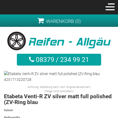
WARENKORB (0)
08379 / 234 99 21
Achtung: Abbildung kann vom Original abweichen!
(Felge nicht enthalten)
Etabeta Venti-R ZV silver matt full polished
(ZV-Ring blau
Saison
Reifengröße