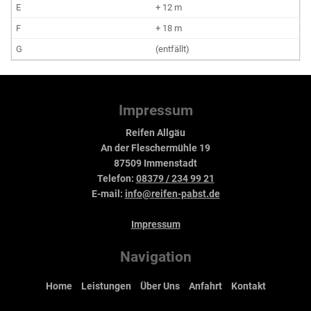
+ 12 m
+ 18 m
(entfällt)
Impressum
Reifen Allgäu
An der Fleschermühle 19
87509 Immenstadt
Telefon:
08379 / 234 99 21
E-mail:
info@reifen-pabst.de
Impressum
Navigation
Home
Leistungen
Über Uns
Anfahrt
Kontakt