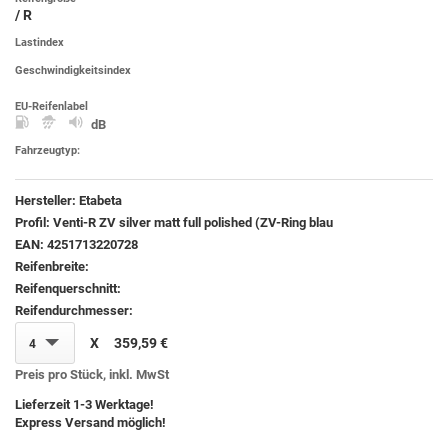
/ R
Lastindex
Geschwindigkeitsindex
EU-Reifenlabel
dB
Fahrzeugtyp:
Hersteller:
Etabeta
Profil:
Venti-R ZV silver matt full polished (ZV-Ring blau
EAN:
4251713220728
Reifenbreite:
Reifenquerschnitt:
Reifendurchmesser:
X
359,59 €
4
Preis pro Stück, inkl. MwSt
Lieferzeit 1-3 Werktage!
Express Versand möglich!