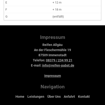
+ 12 m
+ 18 m
(entfällt)
Impressum
Reifen Allgäu
An der Fleschermühle 19
87509 Immenstadt
Telefon:
08379 / 234 99 21
E-mail:
info@reifen-pabst.de
Impressum
Navigation
Home
Leistungen
Über Uns
Anfahrt
Kontakt