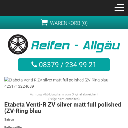
WARENKORB (0)
08379 / 234 99 21
Achtung: Abbildung kann vom Original abweichen!
(Felge nicht enthalten)
Etabeta Venti-R ZV silver matt full polished
(ZV-Ring blau
Saison
Reifengröße