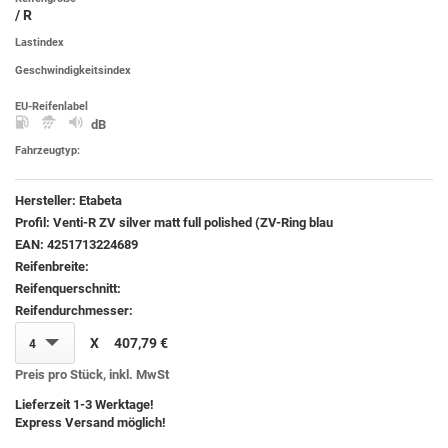
/ R
Lastindex
Geschwindigkeitsindex
EU-Reifenlabel
dB
Fahrzeugtyp:
Hersteller:
Etabeta
Profil:
Venti-R ZV silver matt full polished (ZV-Ring blau
EAN:
4251713224689
Reifenbreite:
Reifenquerschnitt:
Reifendurchmesser:
X
407,79 €
4
Preis pro Stück, inkl. MwSt
Lieferzeit 1-3 Werktage!
Express Versand möglich!