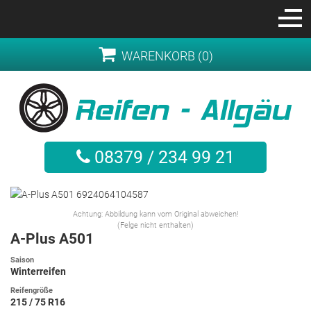
WARENKORB (0)
08379 / 234 99 21
Achtung: Abbildung kann vom Original abweichen!
(Felge nicht enthalten)
A-Plus A501
Saison
Winterreifen
Reifengröße
215 / 75 R16