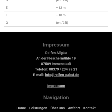
(entfällt)
+ 12 m
+ 18 m
(entfällt)
Impressum
Reifen Allgäu
An der Fleschermühle 19
87509 Immenstadt
Telefon:
08379 / 234 99 21
E-mail:
info@reifen-pabst.de
Impressum
Navigation
Home
Leistungen
Über Uns
Anfahrt
Kontakt