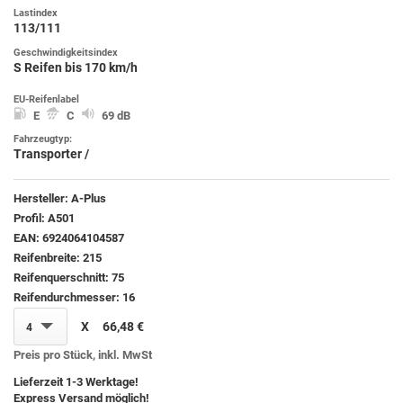
Lastindex
113/111
Geschwindigkeitsindex
S Reifen bis 170 km/h
EU-Reifenlabel
E
C
69 dB
Fahrzeugtyp:
Transporter /
Hersteller:
A-Plus
Profil:
A501
EAN:
6924064104587
Reifenbreite:
215
Reifenquerschnitt:
75
Reifendurchmesser:
16
X
66,48 €
4
Preis pro Stück, inkl. MwSt
Lieferzeit 1-3 Werktage!
Express Versand möglich!