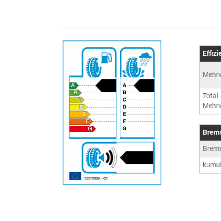
Effiz
Mehrv
Total
Mehrv
Brem
Brem
kumul