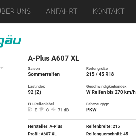
ÜBER UNS
ANFAHRT
KONTAKT
A-Plus A607 XL
en!
Saison
Reifengröße
Sommerreifen
215 / 45 R18
Lastindex
Geschwindigkeitsindex
92 (Z)
W Reifen bis 270 km/h
EU-Reifenlabel
Fahrzeugtyp:
PKW
E
C
71 dB
Hersteller:
A-Plus
Reifenbreite:
215
Profil:
A607 XL
Reifenquerschnitt:
45