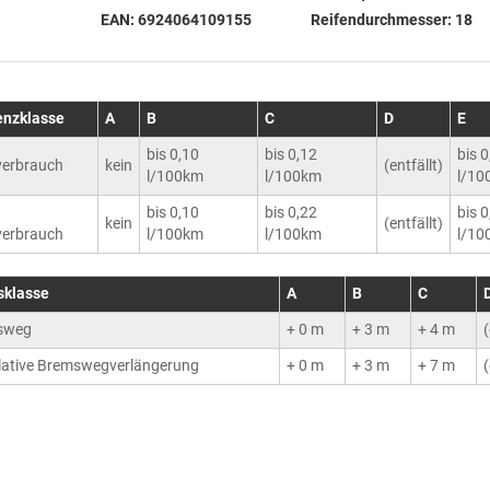
EAN:
6924064109155
Reifendurchmesser:
18
ienzklasse
A
B
C
D
E
bis 0,10
bis 0,12
bis 
erbrauch
kein
(entfällt)
l/100km
l/100km
l/10
bis 0,10
bis 0,22
bis 
kein
(entfällt)
erbrauch
l/100km
l/100km
l/10
sklasse
A
B
C
sweg
+ 0 m
+ 3 m
+ 4 m
(
ative Bremswegverlängerung
+ 0 m
+ 3 m
+ 7 m
(