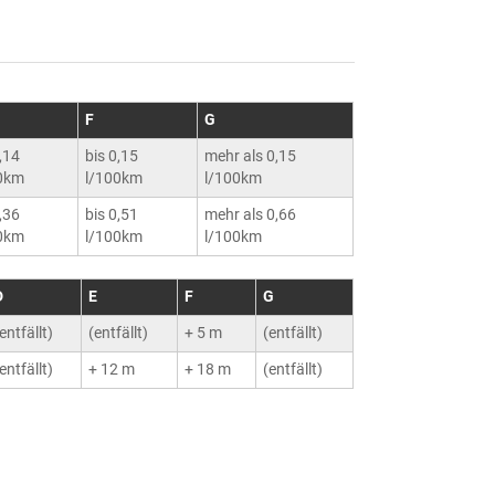
F
G
0,14
bis 0,15
mehr als 0,15
0km
l/100km
l/100km
0,36
bis 0,51
mehr als 0,66
0km
l/100km
l/100km
D
E
F
G
entfällt)
(entfällt)
+ 5 m
(entfällt)
entfällt)
+ 12 m
+ 18 m
(entfällt)