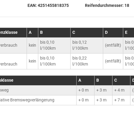
EAN:
4251455818375
Reifendurchmesser:
18
ienzklasse
A
B
C
D
E
bis 0,10
bis 0,12
bis 
erbrauch
kein
(entfällt)
l/100km
l/100km
l/10
bis 0,10
bis 0,22
bis 
kein
(entfällt)
erbrauch
l/100km
l/100km
l/10
sklasse
A
B
C
sweg
+ 0 m
+ 3 m
+ 4 m
(
ative Bremswegverlängerung
+ 0 m
+ 3 m
+ 7 m
(