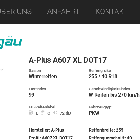
ÜBER UNS
ANFAHRT
KONTAKT
A-Plus A607 XL DOT17
en!
Saison
Reifengröße
Winterreifen
255 / 40 R18
Lastindex
Geschwindigkeitsindex
99
W Reifen bis 270 km/h
EU-Reifenlabel
Fahrzeugtyp:
PKW
E
C
72 dB
Hersteller:
A-Plus
Reifenbreite:
255
Profil:
A607 XL DOT17
Reifenquerschnitt:
40