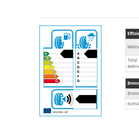
Effiz
Mehrv
Total
Mehrv
Brem
Brem
kumul