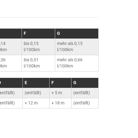
F
G
0,14
bis 0,15
mehr als 0,15
0km
l/100km
l/100km
0,36
bis 0,51
mehr als 0,66
0km
l/100km
l/100km
D
E
F
G
entfällt)
(entfällt)
+ 5 m
(entfällt)
entfällt)
+ 12 m
+ 18 m
(entfällt)