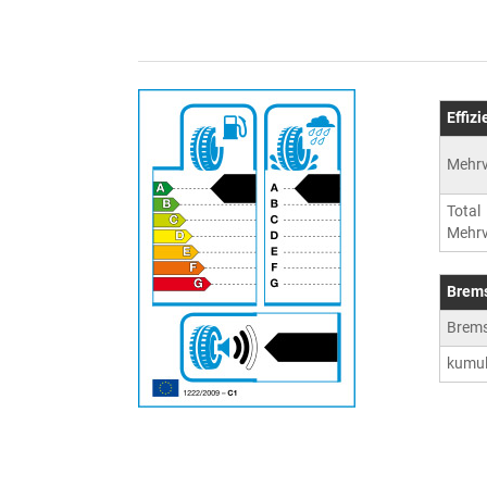
Effiz
Mehrv
Total
Mehrv
Brem
Brem
kumul