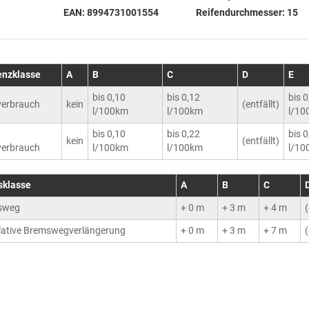
EAN:
8994731001554
Reifendurchmesser:
15
ienzklasse
A
B
C
D
E
bis 0,10
bis 0,12
bis 
erbrauch
kein
(entfällt)
l/100km
l/100km
l/10
bis 0,10
bis 0,22
bis 
kein
(entfällt)
erbrauch
l/100km
l/100km
l/10
sklasse
A
B
C
sweg
+ 0 m
+ 3 m
+ 4 m
(
ative Bremswegverlängerung
+ 0 m
+ 3 m
+ 7 m
(