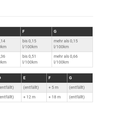
F
G
0,14
bis 0,15
mehr als 0,15
0km
l/100km
l/100km
0,36
bis 0,51
mehr als 0,66
0km
l/100km
l/100km
D
E
F
G
entfällt)
(entfällt)
+ 5 m
(entfällt)
entfällt)
+ 12 m
+ 18 m
(entfällt)