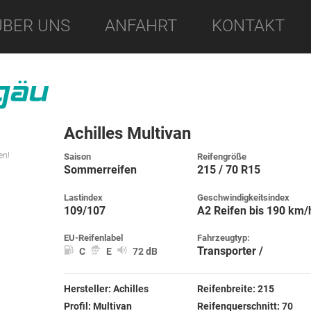
ÜBER UNS
ANFAHRT
KONTAKT
Achilles Multivan
en!
Saison
Reifengröße
Sommerreifen
215 / 70 R15
Lastindex
Geschwindigkeitsindex
109/107
A2 Reifen bis 190 km/
EU-Reifenlabel
Fahrzeugtyp:
Transporter /
C
E
72 dB
Hersteller:
Achilles
Reifenbreite:
215
Profil:
Multivan
Reifenquerschnitt:
70