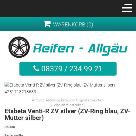
WARENKORB (0)
08379 / 234 99 21
Achtung: Abbildung kann vom Original abweichen!
(Felge nicht enthalten)
Etabeta Venti-R ZV silver (ZV-Ring blau, ZV-
Mutter silber)
Saison
Reifengröße