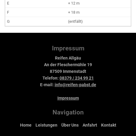
+ 12 m
+ 18 m
(entfällt)
Impressum
Reifen Allgäu
An der Fleschermühle 19
87509 Immenstadt
Telefon:
08379 / 234 99 21
E-mail:
info@reifen-pabst.de
Impressum
Navigation
Home
Leistungen
Über Uns
Anfahrt
Kontakt