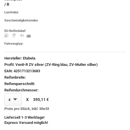
/ R
Lastindex
Geschwindigkeitsindex
EU-Reifenlabel
dB
Fahrzeugtyp:
Hersteller:
Etabeta
Profil:
Venti-R ZV silver (ZV-Ring blau, ZV-Mutter silber)
EAN:
4251713213683
Reifenbreite:
Reifenquerschnitt:
Reifendurchmesser:
X
395,11 €
4
Preis pro Stück, inkl. MwSt
Lieferzeit 1-3 Werktage!
Express Versand möglich!