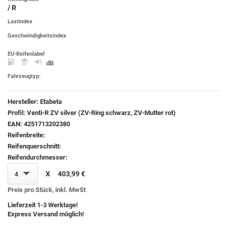
/ R
Lastindex
Geschwindigkeitsindex
EU-Reifenlabel
dB
Fahrzeugtyp:
Hersteller:
Etabeta
Profil:
Venti-R ZV silver (ZV-Ring schwarz, ZV-Mutter rot)
EAN:
4251713202380
Reifenbreite:
Reifenquerschnitt:
Reifendurchmesser:
X
403,99 €
4
Preis pro Stück, inkl. MwSt
Lieferzeit 1-3 Werktage!
Express Versand möglich!