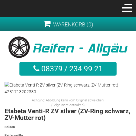
WARENKORB (0)
08379 / 234 99 21
Achtung: Abbildung kann vom Original abweichen!
(Felge nicht enthalten)
Etabeta Venti-R ZV silver (ZV-Ring schwarz,
ZV-Mutter rot)
Saison
Reifengröße