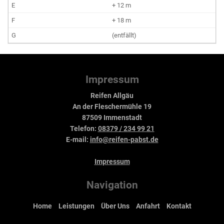
+ 12 m
+ 18 m
(entfällt)
Impressum
Reifen Allgäu
An der Fleschermühle 19
87509 Immenstadt
Telefon:
08379 / 234 99 21
E-mail:
info@reifen-pabst.de
Impressum
Navigation
Home
Leistungen
Über Uns
Anfahrt
Kontakt