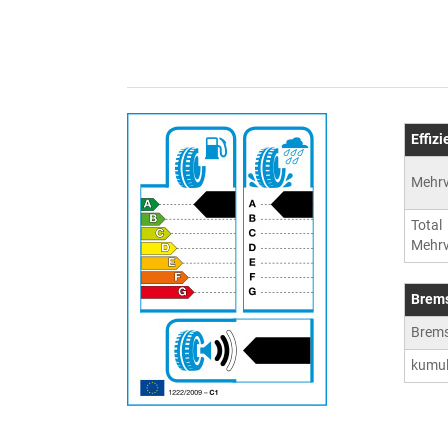
Effiz
Mehrv
Total
Mehrv
Brem
Brem
kumul