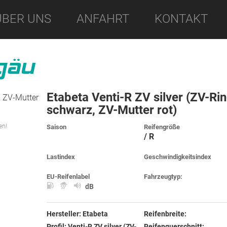
ÜBER UNS
ANFAHRT
KONTAKT
Etabeta Venti-R ZV silver (ZV-Ri
schwarz, ZV-Mutter rot)
en!
Saison
Reifengröße
/ R
Lastindex
Geschwindigkeitsindex
EU-Reifenlabel
Fahrzeugtyp:
dB
Hersteller:
Etabeta
Reifenbreite:
Profil:
Venti-R ZV silver (ZV-
Reifenquerschnitt: