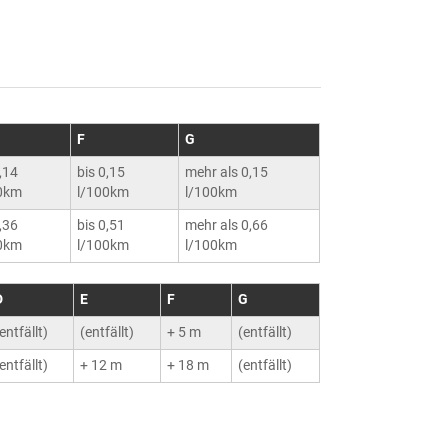
F
G
0,14
bis 0,15
mehr als 0,15
0km
l/100km
l/100km
0,36
bis 0,51
mehr als 0,66
0km
l/100km
l/100km
D
E
F
G
entfällt)
(entfällt)
+ 5 m
(entfällt)
entfällt)
+ 12 m
+ 18 m
(entfällt)