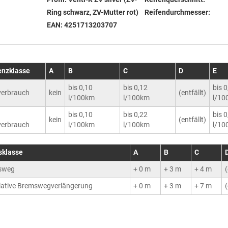
Ring schwarz, ZV-Mutter rot)
Reifendurchmesser:
EAN:
4251713203707
ienzklasse
A
B
C
D
E
bis 0,10
bis 0,12
bis 
erbrauch
kein
(entfällt)
l/100km
l/100km
l/10
bis 0,10
bis 0,22
bis 
kein
(entfällt)
erbrauch
l/100km
l/100km
l/10
sklasse
A
B
C
sweg
+ 0 m
+ 3 m
+ 4 m
(
ative Bremswegverlängerung
+ 0 m
+ 3 m
+ 7 m
(